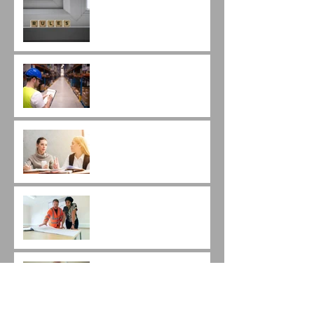
Atenção às novas regras
da dispensa (cotação)
eletrônica.
É possível a troca de
marca após vencer a
licitação?
As diferenças entre
pregão eletrônico e
dispensa eletrônica.
Qualificação Técnica em
Pregões de Engenharia.
A importância da Minuta
do Contrato.