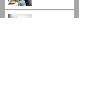
A nova lei de licitações e
os novos princípios
jurídicos.
Arquivo
junho de 2022
(1)
1 post
dezembro de 2021
(1)
1 post
novembro de 2021
(4)
4 posts
outubro de 2021
(4)
4 posts
setembro de 2021
(2)
2 posts
agosto de 2021
(2)
2 posts
julho de 2021
(3)
3 posts
junho de 2021
(4)
4 posts
maio de 2021
(4)
4 posts
abril de 2021
(1)
1 post