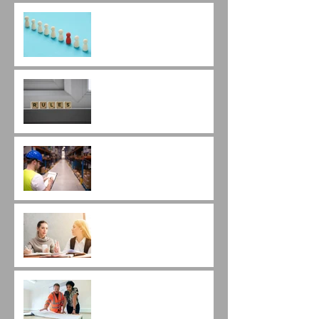
Qual a diferença entre as
empresas que vencem
licitação e as que não
vencem?
Atenção às novas regras
da dispensa (cotação)
eletrônica.
É possível a troca de
marca após vencer a
licitação?
As diferenças entre
pregão eletrônico e
dispensa eletrônica.
Qualificação Técnica em
Pregões de Engenharia.