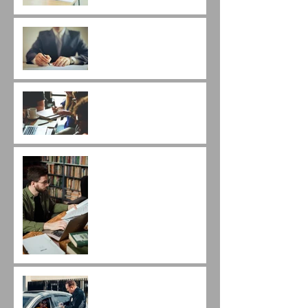
A importância da Minuta
do Contrato.
Mais uma inovação da
Nova Lei de Licitações: a
modalidade Diálogo
Competitivo.
Como impugnar um
Edital utilizando o Estudo
Técnico Preliminar?
A leitura do Edital de
licitação e o Direito de
Trânsito.