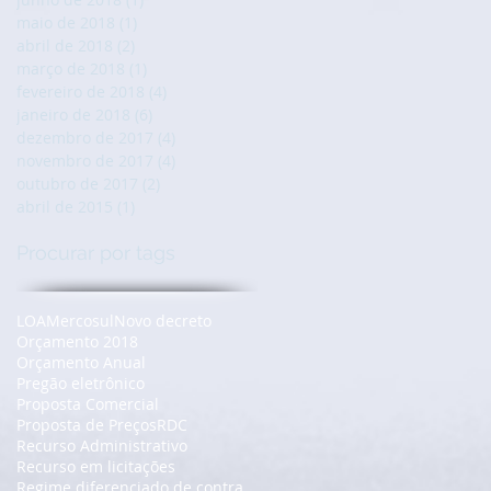
maio de 2018
(1)
1 post
abril de 2018
(2)
2 posts
março de 2018
(1)
1 post
fevereiro de 2018
(4)
4 posts
janeiro de 2018
(6)
6 posts
dezembro de 2017
(4)
4 posts
novembro de 2017
(4)
4 posts
outubro de 2017
(2)
2 posts
abril de 2015
(1)
1 post
Procurar por tags
LOA
Mercosul
Novo decreto
Orçamento 2018
Orçamento Anual
Pregão eletrônico
Proposta Comercial
Proposta de Preços
RDC
Recurso Administrativo
Recurso em licitações
Regime diferenciado de contratação