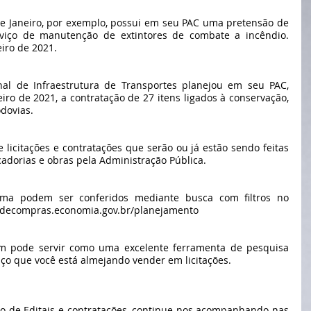
de Janeiro, por exemplo, possui em seu PAC uma pretensão de 
rviço de manutenção de extintores de combate a incêndio. 
iro de 2021.
l de Infraestrutura de Transportes planejou em seu PAC, 
iro de 2021, a contratação de 27 itens ligados à conservação, 
dovias.
 licitações e contratações que serão ou já estão sendo feitas 
cadorias e obras pela Administração Pública.
ma podem ser conferidos mediante busca com filtros no 
eldecompras.economia.gov.br/planejamento
m pode servir como uma excelente ferramenta de pesquisa 
ço que você está almejando vender em licitações.
ão de Editais e contratações, continue nos acompanhando nas 