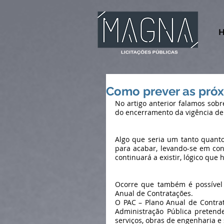
H
Como prever as próxi
No artigo anterior falamos sobr
do encerramento da vigência de 
Algo que seria um tanto quanto
para acabar, levando-se em co
continuará a existir, lógico que
Ocorre que também é possível v
Anual de Contratações.
O PAC – Plano Anual de Contrat
Administração Pública pretende
serviços, obras de engenharia e