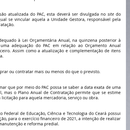
são atualizada do PAC, esta deverá ser divulgada no 
site
 do 
ual se vincular aquela a Unidade Gestora, responsável pela 
ratação.
dequado à Lei Orçamentária Anual, na quinzena posterior à 
á uma adequação do PAC em relação ao Orçamento Anual 
nceiro. Assim como a atualização e complementação de itens 
a.
rar ou contratar mais ou menos do que o previsto. 
rmar que por meio do PAC possa se saber a data exata de uma 
tal, mas o Plano Anual de Contratação permite que se estime 
icitação para aquela mercadoria, serviço ou obra.
uto Federal de Educação, Ciência e Tecnologia do Ceará possui 
o, para o exercício financeiro de 2021, a intenção de realizar 
 manutenção e reforma predial.