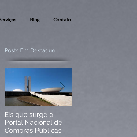
Serviços
Blog
Contato
Posts Em Destaque
Eis que surge o
Saiu o Novo Decreto
Portal Nacional de
do pregão
Compras Públicas.
eletrônico!