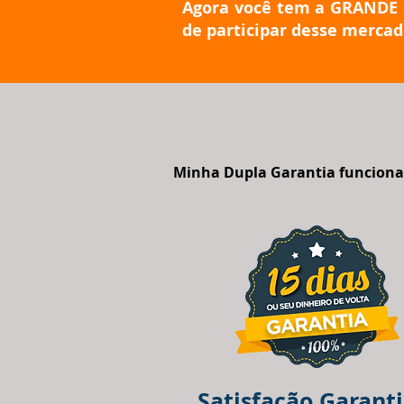
Agora você tem a GRAND
de participar desse mercado
Minha Dupla Garantia funciona
Satisfação Garant