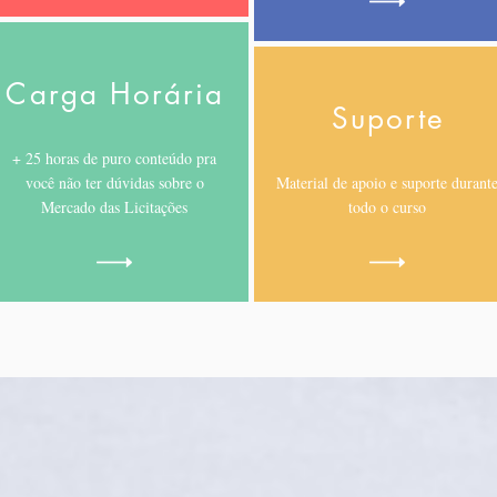
Carga Horária
Suporte
+ 25 horas de puro conteúdo pra
você não ter dúvidas sobre o
Material de apoio e suporte durant
Mercado das Licitações
todo o curso