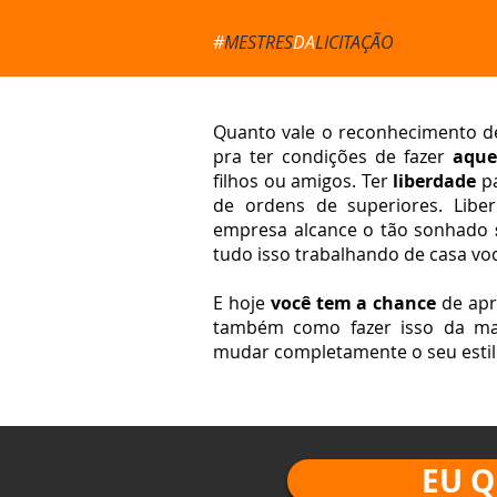
#
MESTRES
DA
LICITAÇÃO
Quanto vale o reconhecimento de
pra ter condições de fazer
aque
filhos ou amigos. Ter
liberdade
p
de ordens de superiores. Libe
empresa alcance o tão sonhado
tudo isso trabalhando de casa voc
E hoje
você tem a chance
de apr
também como fazer isso da man
mudar completamente o seu estil
EU Q