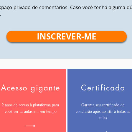
paço privado de comentários. Caso você tenha alguma dú
.
INSCREVER-ME
Acesso gigante
Certificado
2 anos de acesso à plataforma para
Garanta seu certificado de
você ver as aulas em seu tempo
conclusão após assistir à todas as
aulas