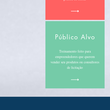
Público Alvo
Treinamento feito para
empreendedores que querem
vender seu produtos ou consultores
de licitação