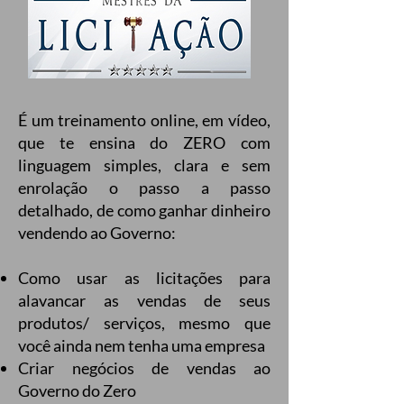
É um treinamento online, em vídeo,
que te ensina do ZERO com
linguagem simples, clara e sem
enrolação o passo a passo
detalhado, de como ganhar dinheiro
vendendo ao Governo:
Como usar as licitações para
alavancar as vendas de seus
produtos/ serviços, mesmo que
você ainda nem tenha uma empresa
Criar negócios de vendas ao
Governo do Zero