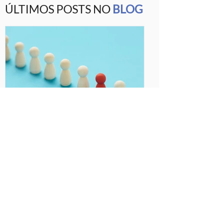
ÚLTIMOS POSTS NO
BLOG
Qual a diferença entre as
empresas que vencem
licitação e as que não
vencem?
Se você está tentando vencer
licitações, não vem conseguindo
êxito e está frustrado com as suas