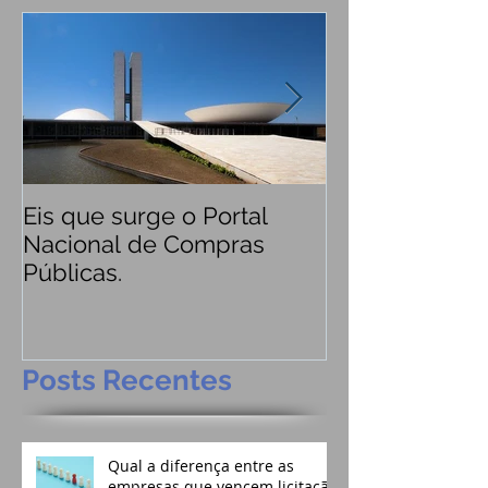
Eis que surge o Portal
Saiu o Novo D
Nacional de Compras
pregão eletrôn
Públicas.
Posts Recentes