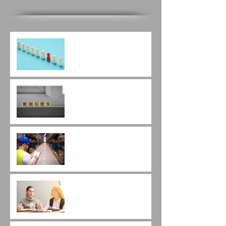
Qual a diferença entre as
empresas que vencem
licitação e as que não
vencem?
Atenção às novas regras
da dispensa (cotação)
eletrônica.
É possível a troca de
marca após vencer a
licitação?
As diferenças entre
pregão eletrônico e
dispensa eletrônica.