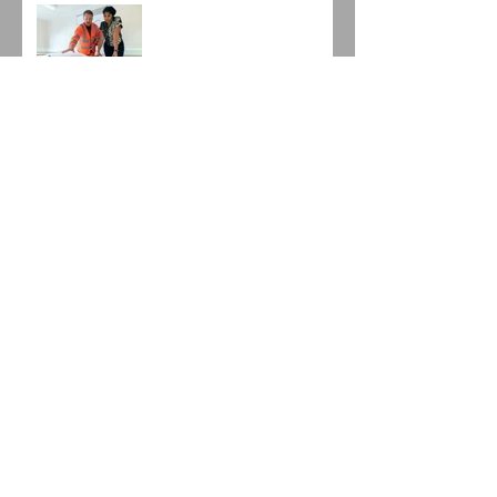
Qualificação Técnica em
Pregões de Engenharia.
A importância da Minuta
do Contrato.
Mais uma inovação da
Nova Lei de Licitações: a
modalidade Diálogo
Competitivo.
Como impugnar um
Edital utilizando o Estudo
Técnico Preliminar?