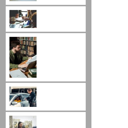
Mais uma inovação da
Nova Lei de Licitações: a
modalidade Diálogo
Competitivo.
Como impugnar um
Edital utilizando o Estudo
Técnico Preliminar?
A leitura do Edital de
licitação e o Direito de
Trânsito.
A nova lei de licitações e
os novos princípios