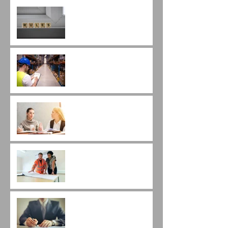
Atenção às novas regras
da dispensa (cotação)
eletrônica.
É possível a troca de
marca após vencer a
licitação?
As diferenças entre
pregão eletrônico e
dispensa eletrônica.
Qualificação Técnica em
Pregões de Engenharia.
A importância da Minuta
do Contrato.