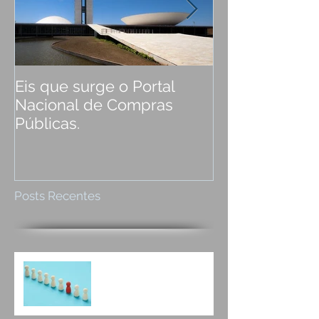
Eis que surge o Portal
Saiu o Novo D
Nacional de Compras
pregão eletrôn
Públicas.
Posts Recentes
Qual a diferença entre as
empresas que vencem
licitação e as que não
vencem?